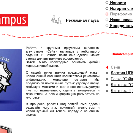
Новости
История с г
Портфолио
Наше насле
Рекламная пауза
Координат
Работа с крупным иркутским охранным
агентством «Сэйв» началась с небольшого
Brandcampus
задания. В начале нами был сделан макет
стенда для внутреннего оформления.
Затем было необходимо обновить дизайн
корпоративной папки.
Сэйв
С нашей точки зрения предыдущий макет,
Логотип ЦП
наполненный большим количеством рекламной
Папка "Сэйв
информации, морально устарел. Мы
предложили пойти иным путем: удобную папку,
Листовка "С
любимую многими и постоянно используемую
«не по назначению», сделать имиджевой и
Листовка Ц
лаконичной, а всю информацию разместить на
листовке.
В процессе работы над папкой был сделан
редизайн логотипа, принятый агентством и
используемый им теперь наряду с основным
знаком.