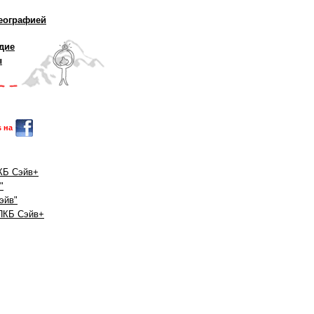
еографией
дие
ы
 на
КБ Сэйв+
"
эйв"
ПКБ Сэйв+